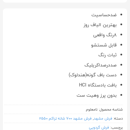
ضدحساسیت
بهترین الیاف روز
۸رنگ واقعی
قابل شستشو
ثبات رنگ
صددرصداکریلیک
دست باف گونه(هندلوک)
بافت بادستگاه HCI
بدون پرز وهیت ست
شناسه محصول:
نامعلوم
دسته:
فرش مشهد
,
فرش مشهد 700 شانه تراکم 2550
برچسب:
فرش گردویی