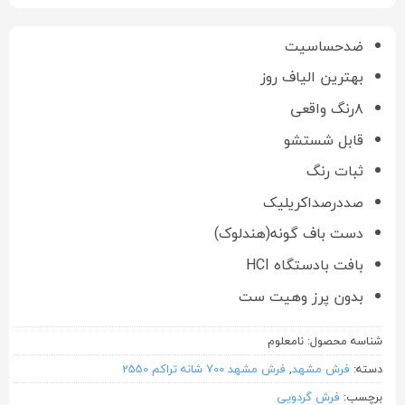
ضدحساسیت
بهترین الیاف روز
۸رنگ واقعی
قابل شستشو
ثبات رنگ
صددرصداکریلیک
دست باف گونه(هندلوک)
بافت بادستگاه HCI
بدون پرز وهیت ست
شناسه محصول:
نامعلوم
دسته:
فرش مشهد
,
فرش مشهد 700 شانه تراکم 2550
برچسب:
فرش گردویی