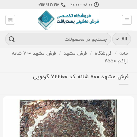
Ski
09139617194
08:00 - 20:00
t
conten
جستجو
برای:
خانه
/
فروشگاه
/
فرش مشهد
/
فرش مشهد 700 شانه
تراکم 2550
فرش مشهد ۷۰۰ شانه کد ۷۲۲۱۰۰ گردویی