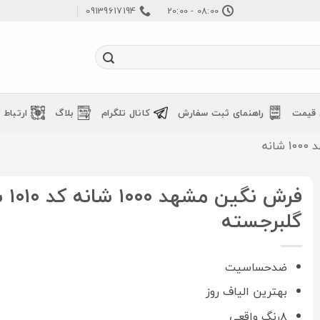
09139617194
08:00 - 20:00
 قیمت
راهنمای ثبت سفارش
کانال تلگرام
بلاگ
ارتباط ب
نه
فرش ن
گلبرجسته
ضدحساسیت
بهترین الیاف روز
۸رنگ واقعی