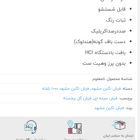
قابل شستشو
ثبات رنگ
صددرصداکریلیک
دست باف گونه(هندلوک)
بافت بادستگاه HCI
بدون پرز وهیت ست
شناسه محصول:
نامعلوم
دسته:
فرش نگین مشهد
,
فرش نگین مشهد 1000 شانه
برچسب:
فرش سرمه ای
,
فرش گل برجسته
برند:
فرش نگین مشهد
ارسال به سراسر ایران
پشتیبانی ۲۴ ساعته
پرداخت در محل