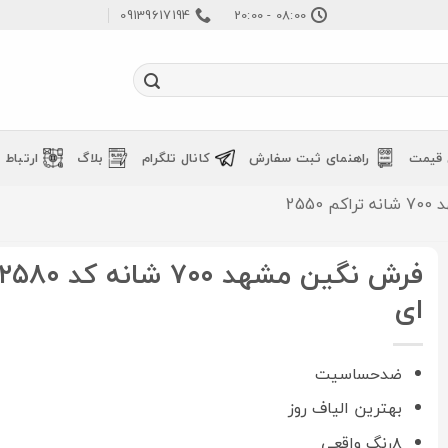
09139617194
08:00 - 20:00
 قیمت
راهنمای ثبت سفارش
کانال تلگرام
بلاگ
ارتباط ب
2550
ای
ضدحساسیت
بهترین الیاف روز
۸رنگ واقعی