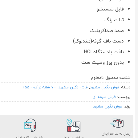
قابل شستشو
ثبات رنگ
صددرصداکریلیک
دست باف گونه(هندلوک)
بافت بادستگاه HCI
بدون پرز وهیت ست
شناسه محصول:
نامعلوم
دسته:
فرش نگین مشهد
,
فرش نگین مشهد 700 شانه تراکم 2550
برچسب:
فرش سرمه ای
برند:
فرش نگین مشهد
ارسال به سراسر ایران
پشتیبانی ۲۴ ساعته
پرداخت در محل