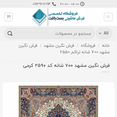
Ski
09139617194
08:00 - 20:00
t
conten
جستجو
برای:
خانه
/
فروشگاه
/
فرش نگین مشهد
/
فرش نگین
مشهد 700 شانه تراکم 2550
فرش نگین مشهد ۷۰۰ شانه کد ۲۵۹۰ کرمی