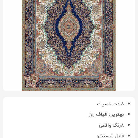
ضدحساسیت
بهترین الیاف روز
۸رنگ واقعی
قابل شستشو