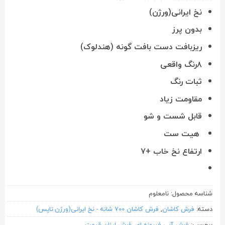
1
امتیازدهی
5
نخ ایرانی(ورژن)
از 5 در
امتیازدهی
بدون پرز
مشتری
ریزبافت دست بافت گونه (هندلوک)
۸رنگ واقعی
ثبات رنگ
مقاومت زیاد
قابل شست و شو
هیت ست
ارتفاع نخ خاب +۷
شناسه محصول:
نامعلوم
دسته:
فرش کاشان
,
فرش کاشان 700 شانه - نخ ایرانی(ورژن.تاپس)
برچسب:
فرش آبی فیروزه ای
,
فرش ارزان قیمت