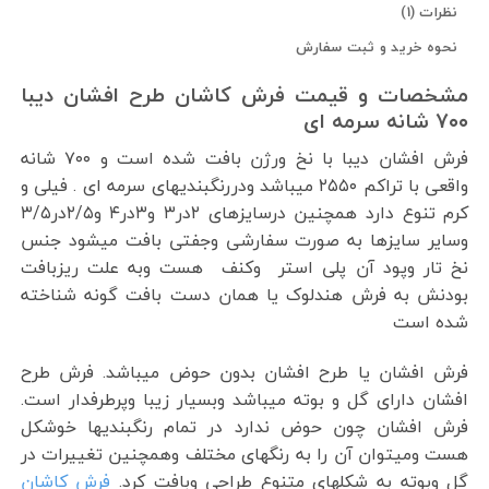
نظرات (1)
نحوه خرید و ثبت سفارش
مشخصات و قیمت فرش کاشان طرح افشان دیبا
۷۰۰ شانه سرمه ای
فرش افشان دیبا با نخ ورژن بافت شده است و ۷۰۰ شانه
واقعی با تراکم ۲۵۵۰ میباشد ودررنگبندیهای سرمه ای . فیلی و
کرم تنوع دارد همچنین درسایزهای ۲در۳ و۳در۴ و۲/۵در۳/۵
وسایر سایزها به صورت سفارشی وجفتی بافت میشود جنس
نخ تار وپود آن پلی استر وکنف هست وبه علت ریزبافت
بودنش به فرش هندلوک یا همان دست بافت گونه شناخته
شده است
فرش افشان یا طرح افشان بدون حوض میباشد. فرش طرح
افشان دارای گل و بوته میباشد وبسیار زیبا وپرطرفدار است.
فرش افشان چون حوض ندارد در تمام رنگبندیها خوشکل
هست ومیتوان آن را به رنگهای مختلف وهمچنین تغییرات در
گل وبوته به شکلهای متنوع طراحی وبافت کرد.
فرش کاشان