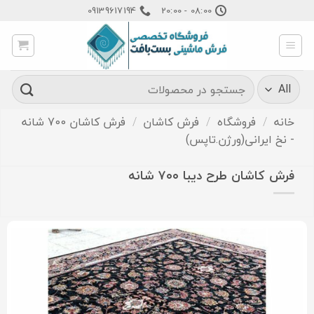
Ski
09139617194
08:00 - 20:00
t
conten
جستجو
برای:
خانه
/
فروشگاه
/
فرش کاشان
/
فرش کاشان 700 شانه
- نخ ایرانی(ورژن.تاپس)
فرش کاشان طرح دیبا ۷۰۰ شانه