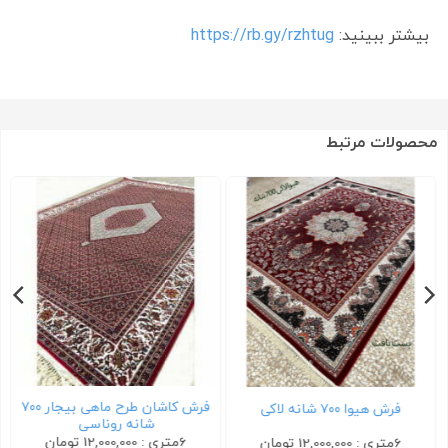
بیشتر ببینید:
https://rb.gy/rzhtug
محصولات مرتبط
فرش کاشان طرح ماهی بیجار ۷۰۰
فرش هیوا ۷۰۰ شانه لاکی
شانه روناسی
6متری : 12,000,000 تومان
6متری : 12,000,000 تومان