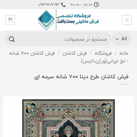
Ski
09139617194
08:00 - 20:00
t
conten
جستجو
برای:
خانه
/
فروشگاه
/
فرش کاشان
/
فرش کاشان 700 شانه
- نخ ایرانی(ورژن.تاپس)
فرش کاشان طرح دینا ۷۰۰ شانه سرمه ای