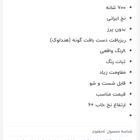
2
امتیازدهی
۷۰۰ شانه
4.5
از 5
در
نخ ایرانی
امتیازدهی
مشتری
بدون پرز
ریزبافت دست بافت گونه (هندلوک)
۸رنگ واقعی
ثبات رنگ
مقاومت زیاد
قابل شست و شو
قیمت مناسب
ارتفاع نخ خاب +۶
شناسه محصول:
نامعلوم