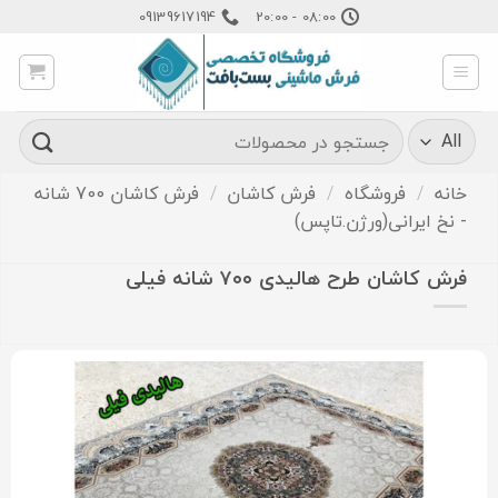
Ski
09139617194
08:00 - 20:00
t
conten
جستجو
برای:
خانه
/
فروشگاه
/
فرش کاشان
/
فرش کاشان 700 شانه
- نخ ایرانی(ورژن.تاپس)
فرش کاشان طرح هالیدی ۷۰۰ شانه فیلی