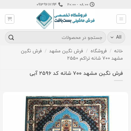
Ski
09139617194
08:00 - 20:00
t
conten
جستجو
برای:
خانه
/
فروشگاه
/
فرش نگین مشهد
/
فرش نگین
مشهد 700 شانه تراکم 2550
فرش نگین مشهد ۷۰۰ شانه کد ۲۵۹۶ آبی