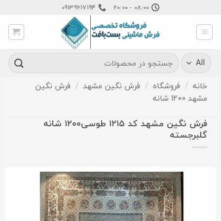
Ski
09139617194
08:00 - 20:00
t
conten
جستجو
برای:
خانه
/
فروشگاه
/
فرش نگین مشهد
/
فرش نگین
مشهد 1200 شانه
فرش نگین مشهد کد ۱۲۱۵ طوسی۱۲۰۰ شانه
گلبرجسته