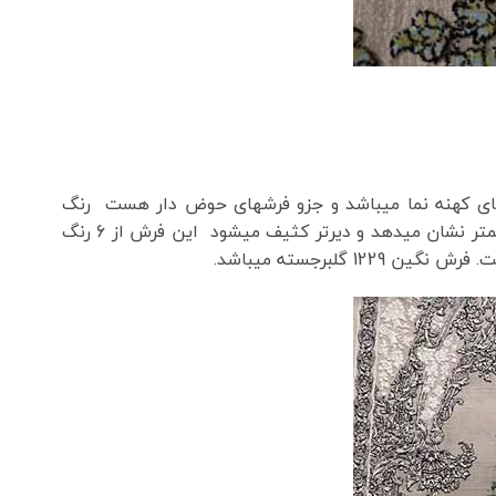
نگ سبزآبی و زیتونی در سراسر فرش پخش است این فرش 1229 یک مدل از فرشهای کهنه نما میباشد و جزو فرشهای حوض دار هست رنگ
طوسی جزو فرشهای سرد محسوب میشود دارای تم طوسی هست که برای خانوادهای پر جمعیت عالی است و بر خود اشغال کمتر نشان میدهد و دیرتر کثیف میشود این فرش از 6 رنگ
لبرجسته میباشد.