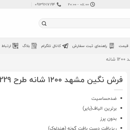
09139617194
08:00 - 20:00
 قیمت
راهنمای ثبت سفارش
کانال تلگرام
بلاگ
ارتباط ب
نه
فرش نگین مشهد ۱۲۰۰ شانه طرح 1229 طوسی
ضدحساسیت
برترین الیاف(بایر)
بدون پرز
ریزبافت دست بافت گونه (هندلوک)