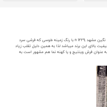
فرش نگین مشهد با الیاف بایر آلمان بافت شده است این فرش طوسی رنگ میباشد و با جدیدتریت دستگاه بافته میشو . فرش نگین مشهد ;n 1229 با رنگ زمینه طوسی که فرشی سرد
ت بالای این برند میباشد لذا به همین دلیل تقلب زیاد
 فرش نگین مشهد طرح 1229 فرش ۱۲۰۰ شانه با تراکم ۳۶۰۰ هست و این فرش به عنوان فرش وینتیج و یا کهنه نما هم مشهور است به