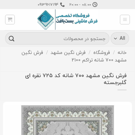
Ski
09139617194
08:00 - 20:00
t
conten
جستجو
برای:
خانه
/
فروشگاه
/
فرش نگین مشهد
/
فرش نگین
مشهد 700 شانه تراکم 2100
فرش نگین مشهد ۷۰۰ شانه کد ۷۲۵ نقره ای
گلبرجسته