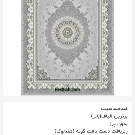
ضدحساسیت
برترین الیاف(بایر)
بدون پرز
ریزبافت دست بافت گونه (هندلوک)