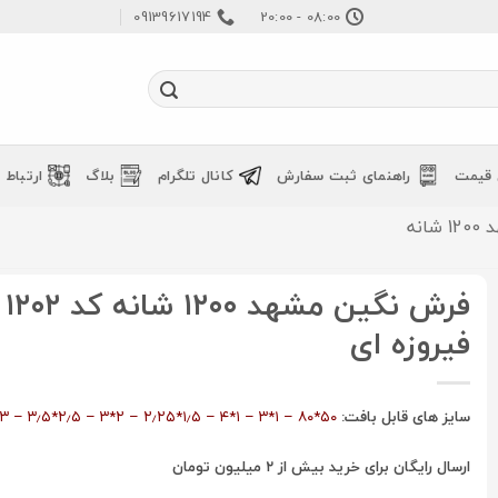
09139617194
08:00 - 20:00
 قیمت
راهنمای ثبت سفارش
کانال تلگرام
بلاگ
ارتباط ب
نه
فرش 
فیروزه ای
سایز های قابل بافت:
۵۰*۸۰ – ۱*۳ – ۱*۴ – ۱٫۵*۲٫۲۵ – ۲*۳ – ۲٫۵*۳٫۵ – ۳*۴
ارسال رایگان برای خرید بیش از ۲ میلیون تومان