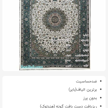
ضدحساسیت
برترین الیاف(بایر)
بدون پرز
ریزبافت دست بافت گونه (هندلوک)