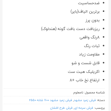
ضدحساسیت
برترین الیاف(بایر)
بدون پرز
ریزبافت دست بافت گونه (هندلوک)
۸رنگ واقعی
ثبات رنگ
مقاومت زیاد
قابل شست و شو
اکریلیک هیت ست
ارتفاع نخ خاب +۸
شناسه محصول:
نامعلوم
دسته:
فرش زمرد مشهد
,
فرش زمرد مشهد 700 شانه 2550
برچسب:
فرش سرمه ای
,
فرش طرح افشان