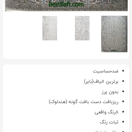
ضدحساسیت
برترین الیاف(بایر)
بدون پرز
ریزبافت دست بافت گونه (هندلوک)
۸رنگ واقعی
ثبات رنگ