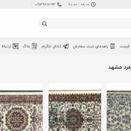
09139617194
08:00 - 20:00
 قیمت
راهنمای ثبت سفارش
کانال تلگرام
بلاگ
ارتباط ب
رد مشهد