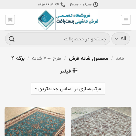
Ski
09139617194
08:00 - 20:00
t
conten
جستجو
برای:
خانه
/
محصول شانه فرش
/
طرح 700 شانه
/
برگه 4
فیلتر