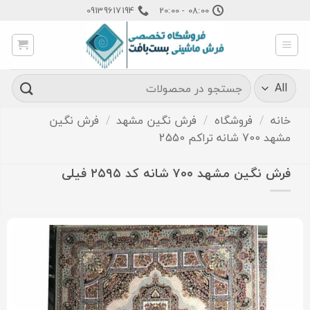
Ski
09139617194
08:00 - 20:00
t
conten
جستجو
برای:
خانه
/
فروشگاه
/
فرش نگین مشهد
/
فرش نگین
مشهد 700 شانه تراکم 2550
فرش نگین مشهد ۷۰۰ شانه کد ۲۵۹۵ فیلی