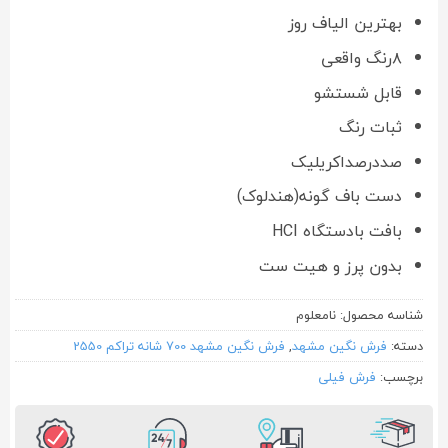
بهترین الیاف روز
۸رنگ واقعی
قابل شستشو
ثبات رنگ
صددرصداکریلیک
دست باف گونه(هندلوک)
بافت بادستگاه HCI
بدون پرز و هیت ست
شناسه محصول:
نامعلوم
دسته:
فرش نگین مشهد
,
فرش نگین مشهد 700 شانه تراکم 2550
برچسب:
فرش فیلی