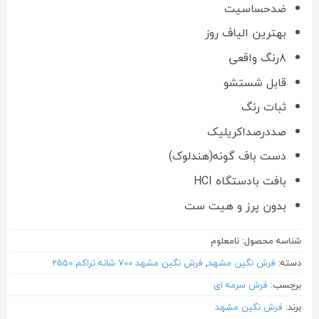
ضدحساسیت
بهترین الیاف روز
۸رنگ واقعی
قابل شستشو
ثبات رنگ
صددرصداکریلیک
دست باف گونه(هندلوک)
بافت بادستگاه HCI
بدون پرز و هیت ست
شناسه محصول:
نامعلوم
دسته:
فرش نگین مشهد
,
فرش نگین مشهد 700 شانه تراکم 2550
برچسب:
فرش سرمه ای
برند:
فرش نگین مشهد