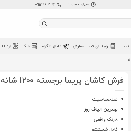
09139617194
08:00 - 20:00
 قیمت
راهنمای ثبت سفارش
کانال تلگرام
بلاگ
ارتباط ب
فرش کاشان پریما برجسته ۱۲۰۰ شانه فیلی
ضدحساسیت
بهترین الیاف روز
۸رنگ واقعی
قابل شستشو