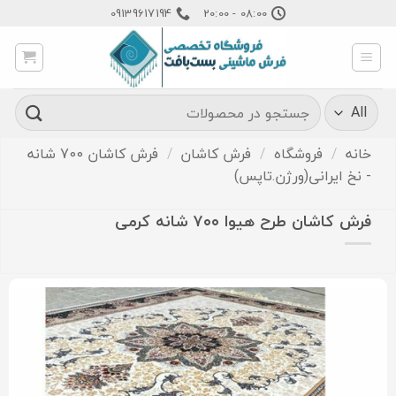
Ski
09139617194
08:00 - 20:00
t
conten
جستجو
برای:
خانه
/
فروشگاه
/
فرش کاشان
/
فرش کاشان 700 شانه
- نخ ایرانی(ورژن.تاپس)
فرش کاشان طرح هیوا ۷۰۰ شانه کرمی