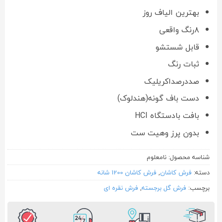
بهترین الیاف روز
۸رنگ واقعی
قابل شستشو
ثبات رنگ
صددرصداکریلیک
دست باف گونه(هندلوک)
بافت بادستگاه HCI
بدون پرز وهیت ست
شناسه محصول:
نامعلوم
دسته:
فرش کاشان
,
فرش کاشان 1200 شانه
برچسب:
فرش گل برجسته
,
فرش نقره ای