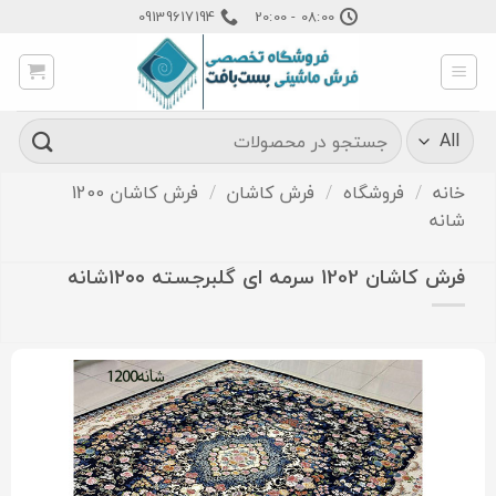
Ski
09139617194
08:00 - 20:00
t
conten
جستجو
برای:
خانه
/
فروشگاه
/
فرش کاشان
/
فرش کاشان 1200
شانه
فرش کاشان 1202 سرمه ای گلبرجسته ۱۲۰۰شانه