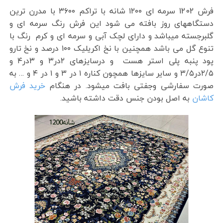
فرش 1202 سرمه ای ۱۲۰۰ شانه با تراکم ۳۶۰۰ با مدرن ترین
دستگاههای روز بافته می شود این فرش رنگ سرمه ای و
گلبرجسته میباشد و دارای لچک آبی و سرمه ای و کرم رنگ با
تنوع گل می باشد همچنین با نخ اکریلیک ۱۰۰ درصد و نخ تارو
پود پنبه پلی استر هست و درسایزهای ۲در۳ و ۳در۴ و
۲/۵در۳/۵ و سایر سایزها همچون کناره ۱ در ۳ و ۱ در ۴ و … به
صورت سفارشی وجفتی بافت میشود. در هنگام
خرید فرش
کاشان
به اصل بودن جنس دقت داشته باشید.