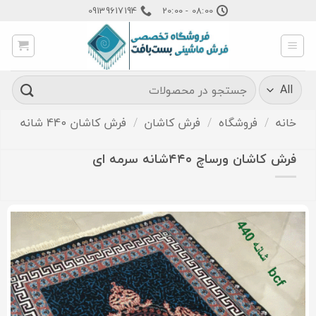
Ski
09139617194
08:00 - 20:00
t
conten
جستجو
برای:
خانه
/
فروشگاه
/
فرش کاشان
/
فرش کاشان 440 شانه
فرش کاشان ورساچ ۴۴۰شانه سرمه ای