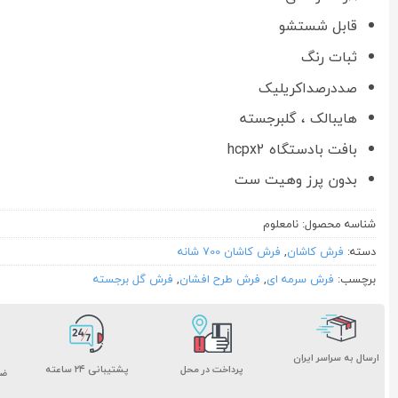
قابل شستشو
ثبات رنگ
صددرصداکریلیک
هایبالک ، گلبرجسته
بافت بادستگاه hcpx2
بدون پرز وهیت ست
شناسه محصول:
نامعلوم
دسته:
فرش کاشان
,
فرش کاشان 700 شانه
برچسب:
فرش سرمه ای
,
فرش طرح افشان
,
فرش گل برجسته
ارسال به سراسر ایران
پشتیبانی ۲۴ ساعته
پرداخت در محل
ضم