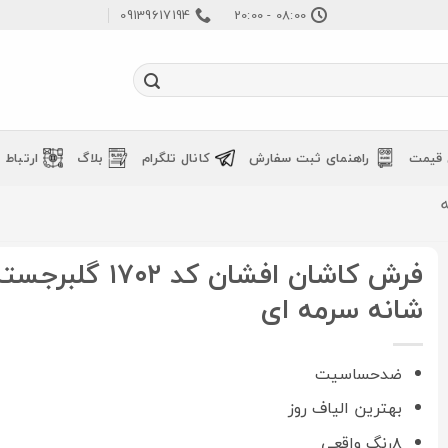
09139617194
08:00 - 20:00
 قیمت
راهنمای ثبت سفارش
کانال تلگرام
بلاگ
ارتباط ب
شانه سرمه ای
ضدحساسیت
بهترین الیاف روز
۸رنگ واقعی