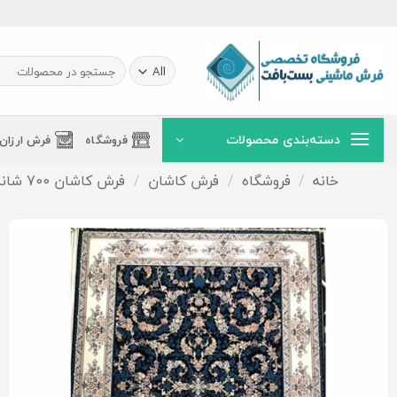
Ski
t
conten
جستجو
برای:
دسته‌بندی محصولات
فروشگاه
فرش ارزان
خانه
/
فروشگاه
/
فرش کاشان
/
فرش کاشان 700 شانه