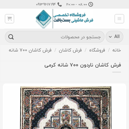
Ski
09139617194
08:00 - 20:00
t
conten
جستجو
برای:
خانه
/
فروشگاه
/
فرش کاشان
/
فرش کاشان 700 شانه
فرش کاشان ناردون ۷۰۰ شانه کرمی