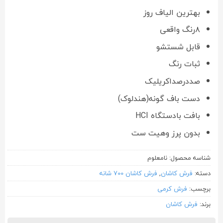
بهترین الیاف روز
۸رنگ واقعی
قابل شستشو
ثبات رنگ
صددرصداکریلیک
دست باف گونه(هندلوک)
بافت بادستگاه HCI
بدون پرز وهیت ست
شناسه محصول:
نامعلوم
دسته:
فرش کاشان
,
فرش کاشان 700 شانه
برچسب:
فرش کرمی
برند:
فرش کاشان