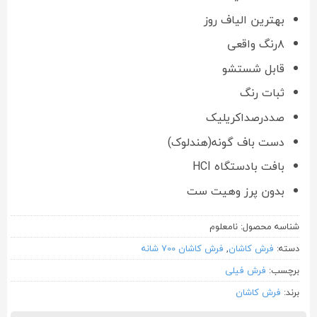
بهترین الیاف روز
۸رنگ واقعی
قابل شستشو
ثبات رنگ
صددرصداکریلیک
دست باف گونه(هندلوک)
بافت بادستگاه HCI
بدون پرز وهیت ست
شناسه محصول:
نامعلوم
دسته:
فرش کاشان
,
فرش کاشان 700 شانه
برچسب:
فرش فیلی
برند:
فرش کاشان