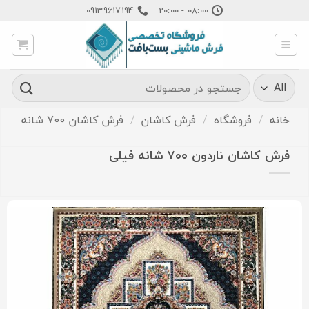
Ski
09139617194
08:00 - 20:00
t
conten
جستجو
برای:
خانه
/
فروشگاه
/
فرش کاشان
/
فرش کاشان 700 شانه
فرش کاشان ناردون ۷۰۰ شانه فیلی