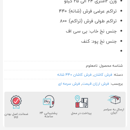
وزن ۱۲متری ۲۴ الی ۲۵ کیلو
تراکم عرضی فرش (شانه): ۴۴۰
تراکم طولی فرش (تراکم): ۸۰۰
جنس نخ خاب: بی سی اف
جنس نخ پود: کنف
شناسه محصول:
نامعلوم
دسته:
فرش کاشان
,
فرش کاشان 440 شانه
برچسب:
فرش ارزان قیمت
,
فرش سرمه ای
ارسال به سراسر
ایران
پشتیبانی ۲۴
پرداخت در محل
ضمانت اصل بودن
ساعته
کالا