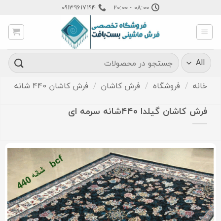
Ski
09139617194
08:00 - 20:00
t
conten
جستجو
برای:
خانه
/
فروشگاه
/
فرش کاشان
/
فرش کاشان 440 شانه
فرش کاشان گیلدا ۴۴۰شانه سرمه ای