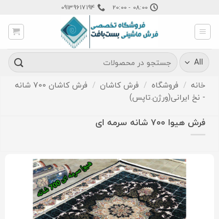
Ski
09139617194
08:00 - 20:00
t
conten
جستجو
برای:
خانه
/
فروشگاه
/
فرش کاشان
/
فرش کاشان 700 شانه
- نخ ایرانی(ورژن.تاپس)
فرش هیوا ۷۰۰ شانه سرمه ای