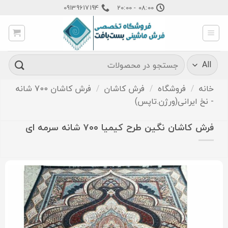
Ski
09139617194
08:00 - 20:00
t
conten
جستجو
برای:
خانه
/
فروشگاه
/
فرش کاشان
/
فرش کاشان 700 شانه
- نخ ایرانی(ورژن.تاپس)
فرش کاشان نگین طرح کیمیا ۷۰۰ شانه سرمه ای