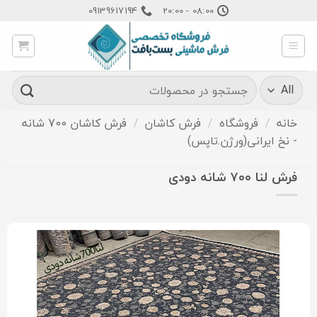
Ski
09139617194
08:00 - 20:00
t
conten
جستجو
برای:
خانه
/
فروشگاه
/
فرش کاشان
/
فرش کاشان 700 شانه
- نخ ایرانی(ورژن.تاپس)
فرش لنا ۷۰۰ شانه دودی