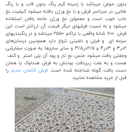
بدون حوض میباشد با زمینه کرم رنگ بدون قاب و با رنگ
طلایی در سرتاسر فرش و با نخ ورژن بافته میشود کیفیت نخ
خاب خوب است و معمولن نخ ورژن خامه بافان استفاده
میشود و به نسبت فرشهای دیگر قیمت آن ارزانتر است این
فرش ۷۰۰ شانه واقعی با تراکم ۲۵۵۰ میباشد و در رنگبندیهای
سرمه ای و فیلی و دلفینی تنوع دارد همچنین درسایزهای
۲در۳ و ۳در۴ و ۲/۵در۳/۵ و سایر سایزها به صورت سفارشی
وجفتی بافت میشود جنس نخ تار و پود آن پلی استر و کنف
هست و به علت ریزبافت بودنش به فرش هندلوک یا همان
دست بافت گونه شناخته شده است.
فرش کاشان جدید
را
قبل از خرید مشاهده نمایید.