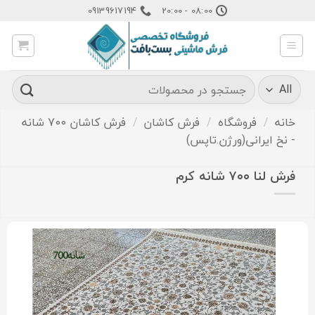
Ski
09139617194
08:00 - 20:00
t
conten
جستجو
برای:
خانه
/
فروشگاه
/
فرش کاشان
/
فرش کاشان 700 شانه
- نخ ایرانی(ورژن.تاپس)
فرش لنا ۷۰۰ شانه کرم