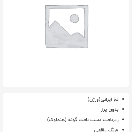
نخ ایرانی(ورژن)
بدون پرز
ریزبافت دست بافت گونه (هندلوک)
۸رنگ واقعی