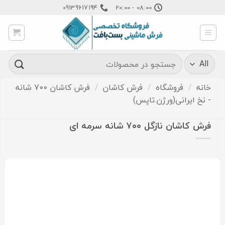
Ski
09139617194
08:00 - 20:00
t
conten
جستجو
برای:
خانه
/
فروشگاه
/
فرش کاشان
/
فرش کاشان 700 شانه
- نخ ایرانی(ورژن.تاپس)
فرش کاشان نازگل ۷۰۰ شانه سرمه ای