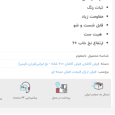
ثبات رنگ
مقاومت زیاد
قابل شست و شو
هیت ست
ارتفاع نخ خاب +۶
شناسه محصول:
نامعلوم
دسته:
فرش کاشان
,
فرش کاشان 700 شانه - نخ ایرانی(ورژن.تاپس)
برچسب:
فرش ارزان قیمت
,
فرش سرمه ای
ارسال به سراسر ایران
پشتیبانی ۲۴ ساعته
پرداخت در محل
ضم