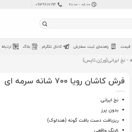
09139617194
08:00 - 20:00
 قیمت
راهنمای ثبت سفارش
کانال تلگرام
بلاگ
ارتباط ب
فرش کاشان رویا ۷۰۰ شانه سرمه ای
نخ ایرانی
بدون پرز
ریزبافت دست بافت گونه (هندلوک)
۸رنگ واقعی