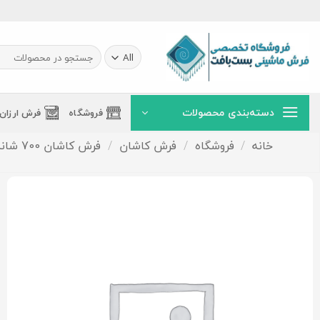
Ski
t
conten
جستجو
برای:
دسته‌بندی محصولات
فروشگاه
فرش ارزان
خانه
/
فروشگاه
/
فرش کاشان
/
فرش کاشان 700 شانه - نخ ایرانی(ورژن.تاپس)