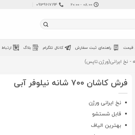
09139617194
08:00 - 20:00
 قیمت
راهنمای ثبت سفارش
کانال تلگرام
بلاگ
ارتباط ب
فرش کاشان ۷۰۰ شانه نیلوفر آبی
نخ ایرانی ورژن
قابل شستشو
بهترین الیاف