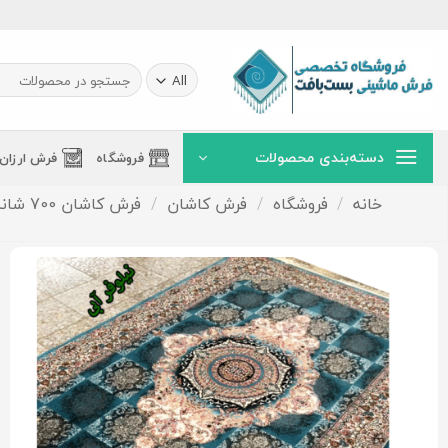
Ski
t
conten
جستجو
برای:
دسته‌بندی محصولات
فروشگاه
فرش ارزان
خانه
/
فروشگاه
/
فرش کاشان
/
فرش کاشان 700 شانه - نخ ایرانی(ورژن.تاپس)