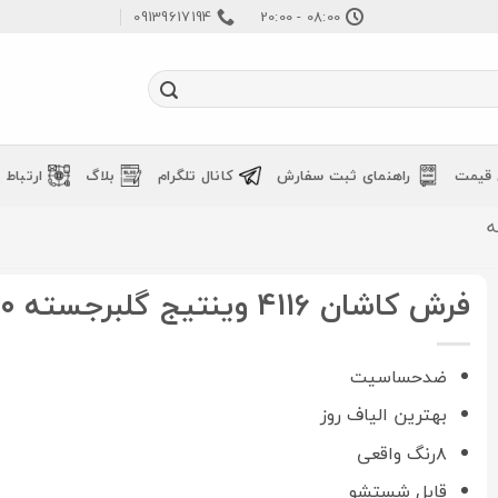
09139617194
08:00 - 20:00
 قیمت
راهنمای ثبت سفارش
کانال تلگرام
بلاگ
ارتباط ب
فرش کاشان 4116 وینتیج گلبرجسته ۱۲۰۰شانه
ضدحساسیت
بهترین الیاف روز
۸رنگ واقعی
قابل شستشو