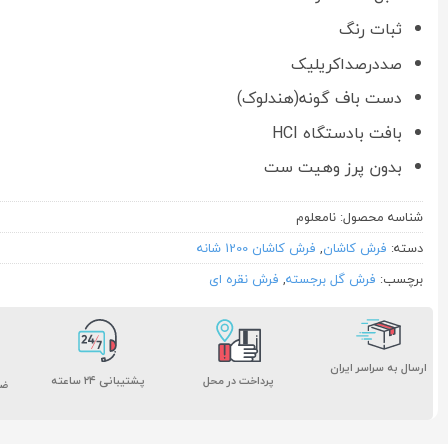
ثبات رنگ
صددرصداکریلیک
دست باف گونه(هندلوک)
بافت بادستگاه HCI
بدون پرز وهیت ست
شناسه محصول:
نامعلوم
دسته:
فرش کاشان
,
فرش کاشان 1200 شانه
برچسب:
فرش گل برجسته
,
فرش نقره ای
ارسال به سراسر ایران
پشتیبانی ۲۴ ساعته
پرداخت در محل
ضم