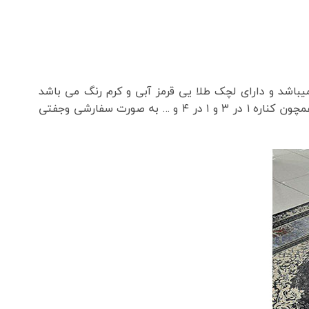
دی و گلبرجسته میباشد و دارای لچک طلا یی قرمز آبی و کرم رنگ می باشد
همچنین با نخ اکریلیک ۱۰۰ درصد و نخ تارو پود پنبه پلی استر هست و درسایزهای ۲در۳ و ۳در۴ و ۲/۵در۳/۵ و سایر سایزها همچون کناره ۱ در ۳ و ۱ در ۴ و … به صورت سفارشی وجفتی