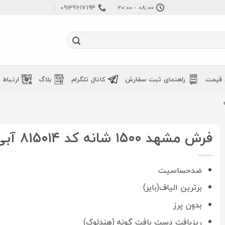
09139617194
08:00 - 20:00
 قیمت
راهنمای ثبت سفارش
کانال تلگرام
بلاگ
ارتباط ب
فرش مشهد ۱۵۰۰ شانه کد ۸۱۵۰۱۴ آبی
ضدحساسیت
برترین الیاف(بایر)
بدون پرز
ریزبافت دست بافت گونه (هندلوک)