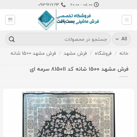
Ski
09139617194
08:00 - 20:00
t
conten
جستجو
برای:
خانه
/
فروشگاه
/
فرش مشهد
/
فرش مشهد 1500 شانه
فرش مشهد ۱۵۰۰ شانه کد 815011 سرمه ای