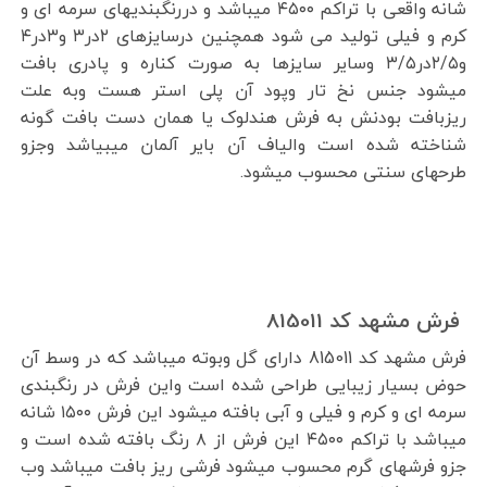
شانه واقعی با تراکم ۴۵۰۰ میباشد و دررنگبندیهای سرمه ای و
کرم و فیلی تولید می شود همچنین درسایزهای ۲در۳ و۳در۴
و۲/۵در۳/۵ وسایر سایزها به صورت کناره و پادری بافت
میشود جنس نخ تار وپود آن پلی استر هست وبه علت
ریزبافت بودنش به فرش هندلوک یا همان دست بافت گونه
شناخته شده است والیاف آن بایر آلمان میبیاشد وجزو
طرحهای سنتی محسوب میشود.
فرش مشهد کد 815011
فرش مشهد کد 815011 دارای گل وبوته میباشد که در وسط آن
حوض بسیار زیبایی طراحی شده است واین فرش در رنگبندی
سرمه ای و کرم و فیلی و آبی بافته میشود این فرش ۱۵۰۰ شانه
میباشد با تراکم ۴۵۰۰ این فرش از ۸ رنگ بافته شده است و
جزو فرشهای گرم محسوب میشود فرشی ریز بافت میباشد وب