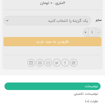
6متری : 0 تومان
سایز
فرش مشهد 1500 شانه طرح 815011 فیلی عدد
افزودن به سبد خرید
توضیحات
توضیحات تکمیلی
نظرات (0)