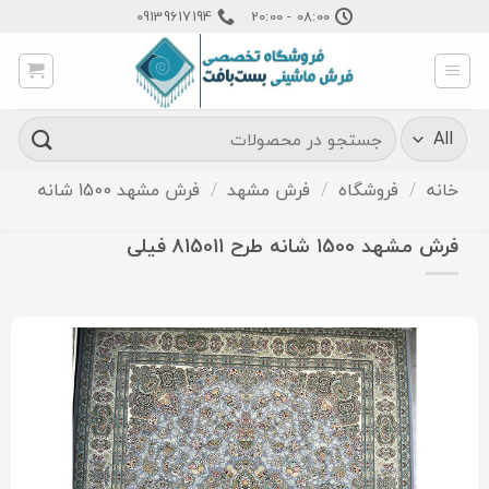
Ski
09139617194
08:00 - 20:00
t
conten
جستجو
برای:
خانه
/
فروشگاه
/
فرش مشهد
/
فرش مشهد 1500 شانه
فرش مشهد 1500 شانه طرح 815011 فیلی