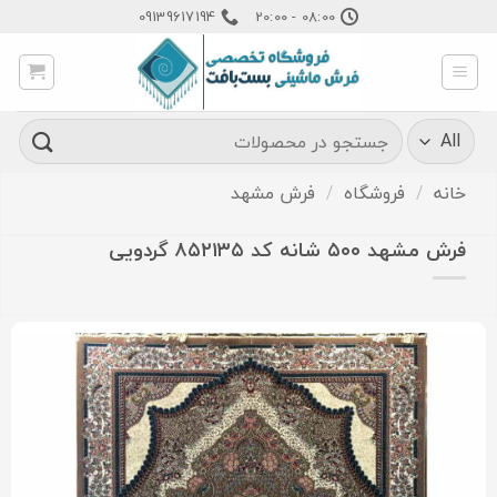
Ski
09139617194
08:00 - 20:00
t
conten
جستجو
برای:
خانه
/
فروشگاه
/
فرش مشهد
فرش مشهد ۵۰۰ شانه کد ۸۵۲۱۳۵ گردویی