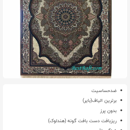
ضدحساسیت
برترین الیاف(بایر)
بدون پرز
ریزبافت دست بافت گونه (هندلوک)