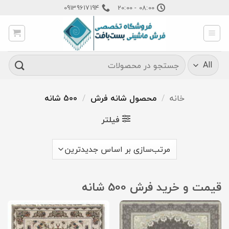
Ski
09139617194
08:00 - 20:00
t
conten
جستجو
برای:
خانه
/
محصول شانه فرش
/
500 شانه
فیلتر
قیمت و خرید فرش 500 شانه