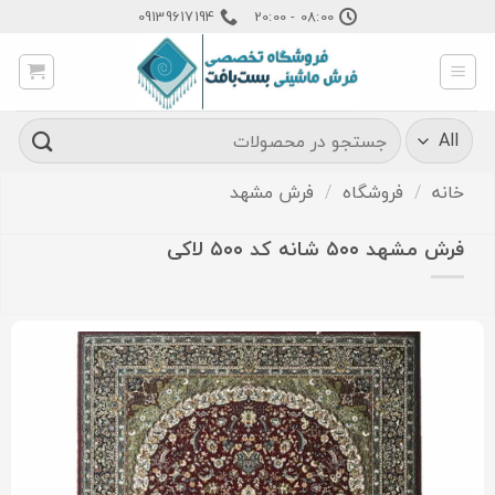
Ski
09139617194
08:00 - 20:00
t
conten
جستجو
برای:
خانه
/
فروشگاه
/
فرش مشهد
فرش مشهد ۵۰۰ شانه کد ۵۰۰ لاکی