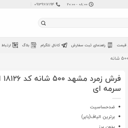
09139617194
08:00 - 20:00
 قیمت
راهنمای ثبت سفارش
کانال تلگرام
بلاگ
ارتباط ب
فرش زم
سرمه ای
ضدحساسیت
برترین الیاف(بایر)
بدون پرز