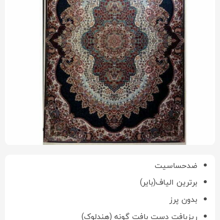
ضدحساسیت
برترین الیاف(بایر)
بدون پرز
ریزبافت دست بافت گونه (هندلوک)