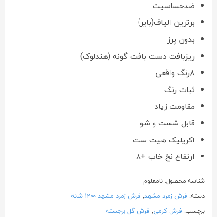
ضدحساسیت
برترین الیاف(بایر)
بدون پرز
ریزبافت دست بافت گونه (هندلوک)
۸رنگ واقعی
ثبات رنگ
مقاومت زیاد
قابل شست و شو
اکریلیک هیت ست
ارتفاع نخ خاب +۸
شناسه محصول:
نامعلوم
دسته:
فرش زمرد مشهد
,
فرش زمرد مشهد 1200 شانه
برچسب:
فرش کرمی
,
فرش گل برجسته