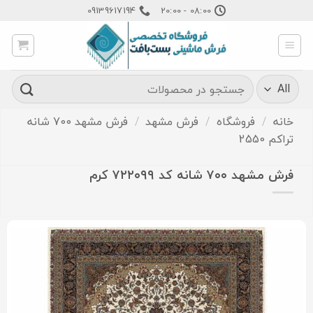
Ski
09139617194
08:00 - 20:00
t
conten
جستجو
برای:
خانه
/
فروشگاه
/
فرش مشهد
/
فرش مشهد 700 شانه
تراکم 2550
فرش مشهد ۷۰۰ شانه کد ۷۲۲۰۹۹ کرم