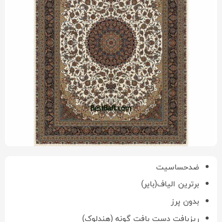
ضدحساسیت
برترین الیاف(بایر)
بدون پرز
ریزبافت دست بافت گونه (هندلوک)