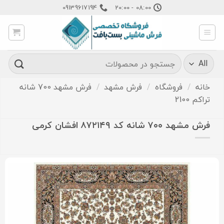
Ski
09139617194
08:00 - 20:00
t
conten
جستجو
برای:
خانه
/
فروشگاه
/
فرش مشهد
/
فرش مشهد 700 شانه
تراکم 2100
فرش مشهد ۷۰۰ شانه کد ۸۷۲۱۴۹ افشان کرمی