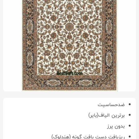
ضدحساسیت
برترین الیاف(بایر)
بدون پرز
ریزبافت دست بافت گونه (هندلوک)