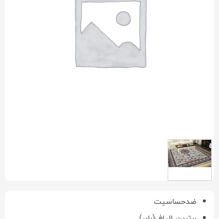
ضدحساسیت
برترین الیاف(بایر)