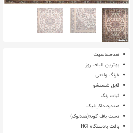
ضدحساسیت
بهترین الیاف روز
۸رنگ واقعی
قابل شستشو
ثبات رنگ
صددرصداکریلیک
دست باف گونه(هندلوک)
بافت بادستگاه HCI