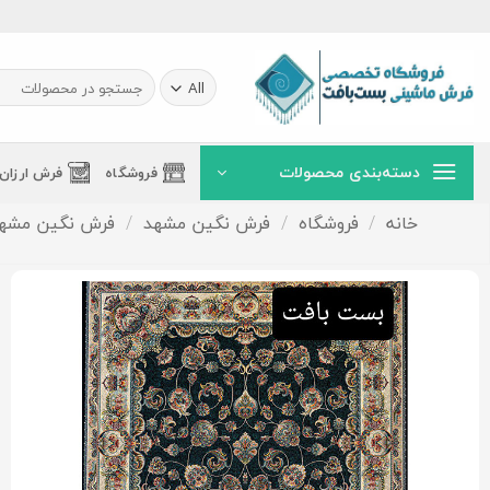
Ski
t
conten
جستجو
برای:
دسته‌بندی محصولات
فروشگاه
فرش ارزان
خانه
/
فروشگاه
/
فرش نگین مشهد
/
فرش نگین مشهد 700 شانه تراکم 