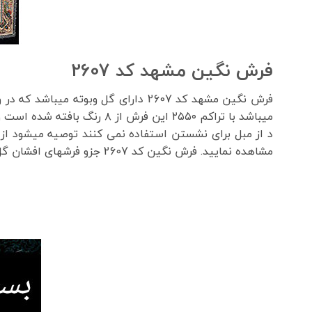
فرش نگین مشهد کد 2607
د از مبل برای نشستن استفاده نمی کنند توصیه میشود از فرش های ۷۰۰ شانه مشهد که جوندار تر میب
مشاهده نمایید. فرش نگین کد 2607 جزو فرشهای افشان گل درشت میباشد و بسیار زیبا میباشد.