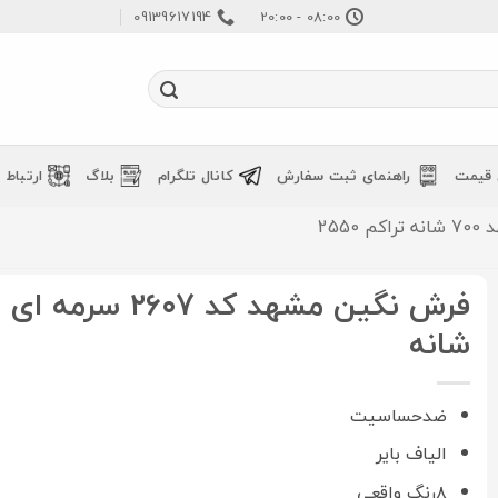
09139617194
08:00 - 20:00
 قیمت
راهنمای ثبت سفارش
کانال تلگرام
بلاگ
ارتباط ب
2550
ف
شانه
ضدحساسیت
الیاف بایر
۸رنگ واقعی