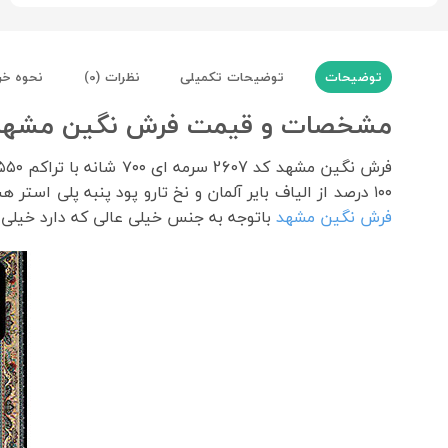
توضیحات
توضیحات تکمیلی
نظرات (0)
نحوه خر
مشخصات و قیمت فرش نگین مشهد کد 2607 ۷۰۰ شانه س
۱۰۰ درصد از الیاف بایر آلمان و نخ تارو پود پنبه پلی استر هست و درسایزهای ۲در۳ و ۳در۴ و ۲/۵در۳/۵ و سایر سایزها همچون کناره ۱ در ۳ و ۱ در ۴ و پادری و پشتی بافت میشود.
فرش نگین مشهد
باتوجه به جنس خیلی عالی که دارد خیلی