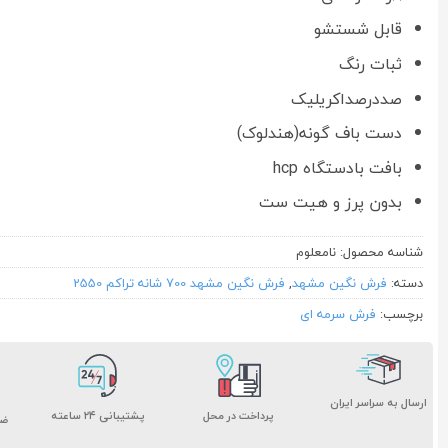
قابل شستشو
ثبات رنگ
صددرصداکریلیک
دست باف گونه(هندلوک)
بافت بادستگاه hcp
بدون پرز و هیت ست
شناسه محصول:
نامعلوم
دسته:
فرش نگین مشهد
,
فرش نگین مشهد 700 شانه تراکم 2550
برچسب:
فرش سرمه ای
ارسال به سراسر ایران
پشتیبانی ۲۴ ساعته
پرداخت در محل
ضم