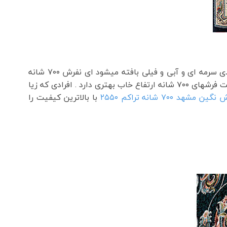
فرش نگین مشهد کد 2607 دارای گل وبوته میباشد که در وسط آن حوض بسیار زیبایی طراحی شده است واین فرش در رنگبندی سرمه ای و آبی و فیلی بافته میشود ای نفرش ۷۰۰ شانه
میباشد با تراکم ۲۵۵۰ این فرش از ۸ رنگ بافته شده است و جزو فرشهای گرم محسوب میشود فرشی ریز بافت میباشد وبه نسبت فرشهای ۷۰۰ شانه ارتفاع خاب بهتری دارد . افرادی که زیا
گین مشهد ۷۰۰ شانه تراکم ۲۵۵۰
با بالاترین کیفیت را