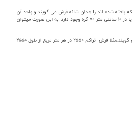
ه هایی که بافته شده اند را همان شانه فرش می گویند و واحد آن
متر است و به راحتی محاسبه می شود. پس فرش ۷۰۰ شانه یعنی در هر یک متر از عرض آن تعداد گره ها ۷۰۰ عدد می باشد ویا در ۱۰ سانتی متر ۷۰ گره وجود دارد .به این صورت میتوان
تراکم فرش همان تراکم طولی فرش میباشد: تراکم نیز مانند شانه است و به تعداد گره در هر متر مربع از طول فرش ماشینی می گویند.مثلا فرش تراکم ۲۵۵۰ در هر متر مربع از طول ۲۵۵۰